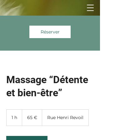
Réserver
Massage “Détente
et bien-être”
65
euros
1 h
1
65 €
Rue Henri Revoil